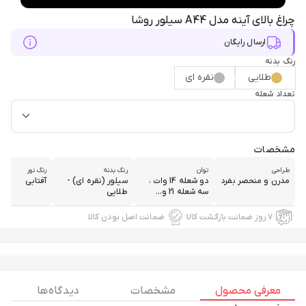
چراغ بالای آینه مدل A44 سیلور روشا
ارسال رایگان
رنگ بدنه
طلایی
نقره ای
تعداد شعله
مشخصات
طراحی
توان
رنگ بدنه
رنگ نور
مدرن و منحصر بفرد
دو شعله 14 وات ،
سیلور (نقره ای) -
آفتابی
سه شعله 21 و...
طلایی
۷ روز ضمانت بازگشت کالا
ضمانت اصل بودن کالا
معرفی محصول
مشخصات
دیدگاه ها