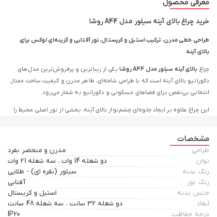
معرفی محصول
خرید چراغ بالای
آینه سیلور مدل A44 روشا
طراحی خطی مدرن، ترکیب استیل و کریستال، نور آفتابی و گزینه‌ای لوکس برای
بالای آینه
چراغ
بالای آینه سیلور مدل A44 روشا
یکی از زیباترین و پرفروش‌ترین مدل‌های
دکوراتیو بالای آینه است که با طراحی شاخه‌ای، ظاهر مدرن و کیفیت ساخت ممتاز،
انتخابی بی‌نقص برای فضاهای مسکونی و دکوراتیو به شمار می‌رود.
این چراغ علاوه بر ایجاد جلوه‌ای چشم‌نواز بالای آینه، بخشی از نور اصلی محیط را
نیز تأمین می‌کند و برای فضاسازی در سرویس بهداشتی، اتاق خواب، پذیرایی،
آشپزخانه و راهرو کاملاً مناسب است.
مشخصات
طراحی
مدرن و منحصر بفرد
مشخصات فنی
چراغ بالای آینه A44 روشا
توان
دو شعله 14 وات ، سه شعله 21 وات
برند
روشا (ROSHAA)
رنگ بدنه
سیلور (نقره ای) - طلایی
رنگ نور
آفتابی
مدل
A44
جنس بدنه
استیل و کریستال
ابعاد
دو شعله 32 سانت ، سه شعله 48 سانت
رنگ بدنه
سیلور (نقره‌ای) - طلایی
درجه حفاظت
IP20