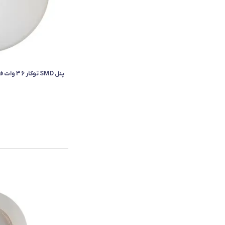
پنل SMD توکار 36 وات فول لایت (فنر متحرک) شیله