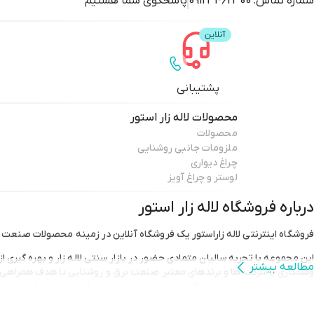
شماره تماس:
09123462300
پاسخگوی شما هستیم
پشتیبانی
محصولات
لاله زار استور
محصولات
ملزومات جانبی روشنایی
چراغ دیواری
لوستر و چراغ آویز
درباره فروشگاه
لاله زار استور
فروشگاه اینترنتی لاله زاراستور یک فروشگاه آنلاین در زمینه محصولات صنعت 
این مجموعه با تجربه سالیان متمادی حضور در بازار سنتی لاله زار و بهره گیری
مطالعه بیشتر
وهمکاری با شرکت ها و برندهای معتبر صنعت برق و روشنایی با هدف همراه
نمود.