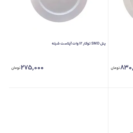
پنل SMD توکار 12 وات آپلاست شیله
275,000
830
تومان
تومان