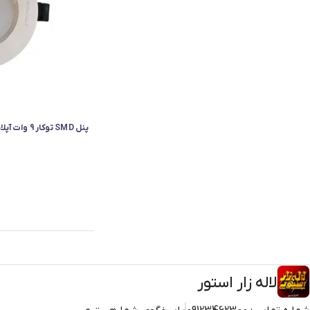
پنل SMD توکار 9 وات آپلاست شیله
لاله زار استور