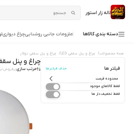
لاله زار استور
دسته بندی کالاها
ملزومات جانبی روشنایی
چراغ دیواری
لو
/
/
همه محصولات
چراغ و پنل سقفی LED
چراغ و پنل سقفی توکار
چراغ و پنل سقفی
فیلتر ها
حذف فیلترها
مرتب سازی
پرفروش‌تر
محدوده قیمت
فقط کالاهای موجود
فقط تخفیف دار ها