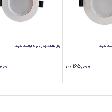
پنل SMD توکار 7 وات آپلاست شیله
000
165,000
تومان