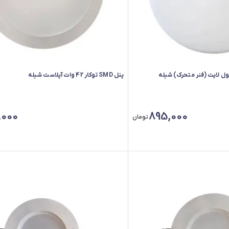
پنل SMD توکار 42 وات آپلاست شیله
,000
895,000
تومان