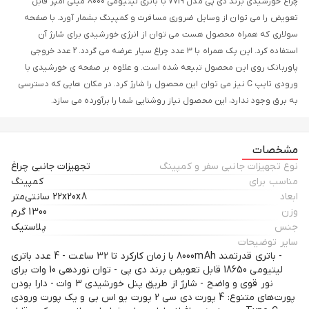
چراغ خورشیدی برند دی پی مدل 7719 با باتری لیتیومی 8000 میلی آمپر قابل
تعویض را می توان از وسایل ضروری مسافرت و کمپینگ بشمار آورد. با صفحه
سولاری که همراه محصول هست می توان از انرژی خورشیدی برای شارژ آن
استفاده کرد. این پک همراه با 3 عدد چراغ سیار عرضه می گردد. 2 عدد خروجی
پاوربانک روی این محصول تبیعه شده است. و علاوه بر صفحه ی خورشیدی با
ورودی تایپ C نیز می توان این محصول را شارژ کرد. در مکان هایی که دسترسی
به برق وجود ندارد، این محصول نیاز روشنایی شما را برآورده می سازد.
مشخصات
نوع تجهیزات جانبی سفر و کمپینگ
تجهیزات جانبی چراغ
مناسب برای
کمپینگ
ابعاد
22x20x8 سانتی‌متر
وزن
1300 گرم
جنس
پلاستیک
سایر توضیحات
- باتری قدرتمند 8000mAh با زمان کارکرد تا 32 ساعت - 4 عدد باتری
لیتیومی 18650 قابل تعویض برند دی پی - توان نوردهی 10 وات برای
نور قوی و واضح - شارژ از طریق پنل خورشیدی 3 وات - دارا بودن
پورت‌های متنوع: 4 پورت دی سی 2 پورت یو اس بی و یک پورت ورودی